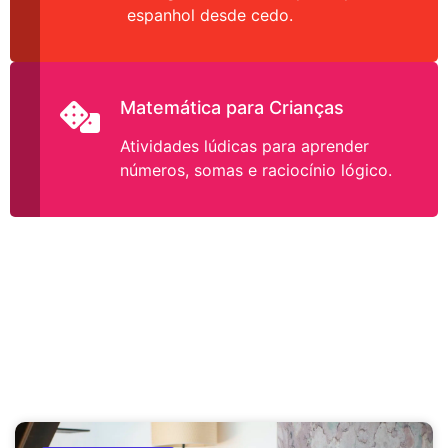
espanhol desde cedo.
Matemática para Crianças
Atividades lúdicas para aprender
números, somas e raciocínio lógico.