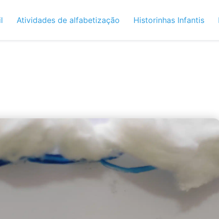
l
Atividades de alfabetização
Historinhas Infantis