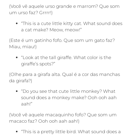
(Você vê aquele urso grande e marrom? Que som
um urso faz? Grrrr!)
“This is a cute little kitty cat. What sound does
a cat make? Meow, meow!”
(Este é um gatinho fofo. Que som um gato faz?
Miau, miau!)
“Look at the tall giraffe. What color is the
giraffe’s spots?”
(Olhe para a girafa alta. Qual é a cor das manchas
da girafa?)
“Do you see that cute little monkey? What
sound does a monkey make? Ooh ooh aah
aah!”
(Você vê aquele macaquinho fofo? Que som um
macaco faz? Ooh ooh aah aah!)
“This is a pretty little bird. What sound does a