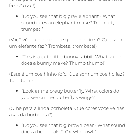
faz? Au au!)
“Do you see that big gray elephant? What
sound does an elephant make? Trumpet,
trumpet!”
(Você vê aquele elefante grande e cinza? Que som
um elefante faz? Trombeta, trombeta!)
“This is a cute little bunny rabbit. What sound
does a bunny make? Thump thump!”
(Este é um coelhinho fofo. Que som um coelho faz?
Tum tum!)
“Look at the pretty butterfly. What colors do
you see on the butterfly’s wings?”
(Olhe para a linda borboleta. Que cores você vê nas
asas da borboleta?)
“Do you see that big brown bear? What sound
does a bear make? Growl, growl!”