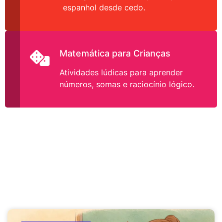
espanhol desde cedo.
Matemática para Crianças
Atividades lúdicas para aprender
números, somas e raciocínio lógico.