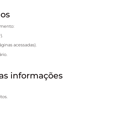
mos
imento:
).
áginas acessadas).
rio.
uas informações
tos.