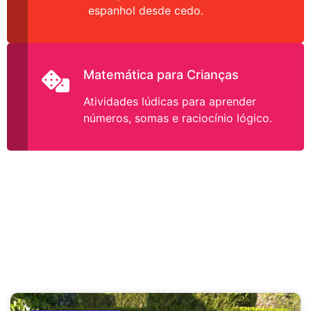
espanhol desde cedo.
Matemática para Crianças
Atividades lúdicas para aprender
números, somas e raciocínio lógico.