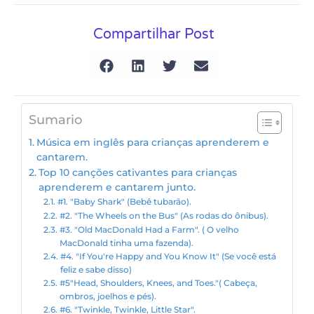
Compartilhar Post
Sumario
Música em inglês para crianças aprenderem e
cantarem.
Top 10 canções cativantes para crianças
aprenderem e cantarem junto.
#1. "Baby Shark" (Bebê tubarão).
#2. "The Wheels on the Bus" (As rodas do ônibus).
#3. "Old MacDonald Had a Farm". ( O velho
MacDonald tinha uma fazenda).
#4. "If You're Happy and You Know It" (Se você está
feliz e sabe disso)
#5"Head, Shoulders, Knees, and Toes."( Cabeça,
ombros, joelhos e pés).
#6. "Twinkle, Twinkle, Little Star".