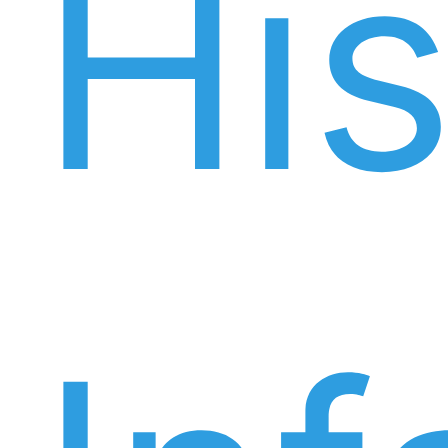
His
Inf