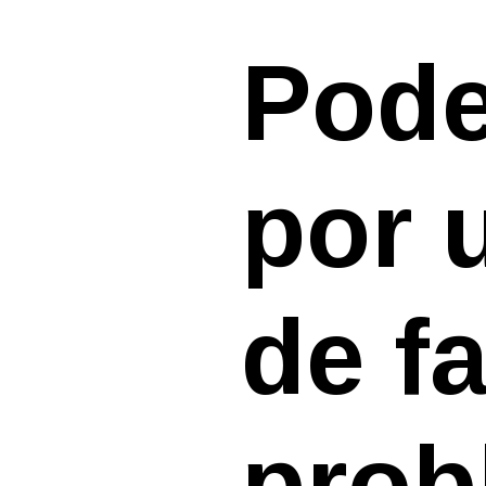
Pode
por 
de f
prob