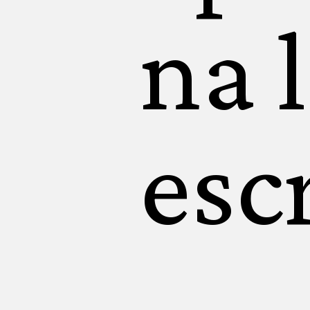
na 
escr