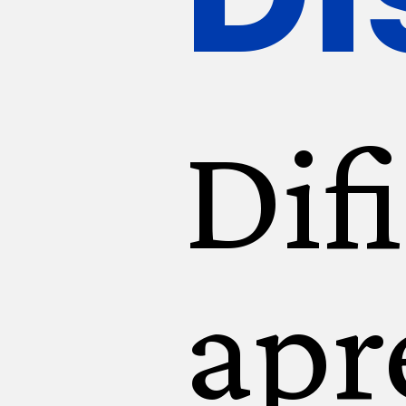
Dif
apr