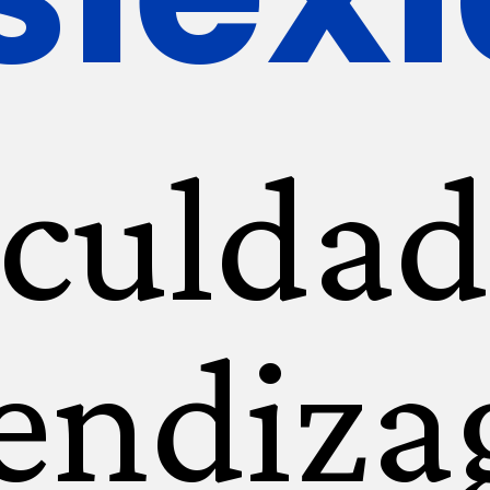
iculdad
endiz