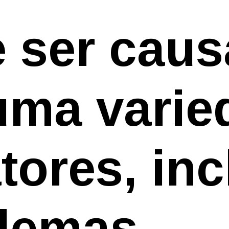
 ser cau
uma varie
atores, in
lemas