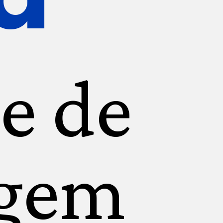
e de
agem