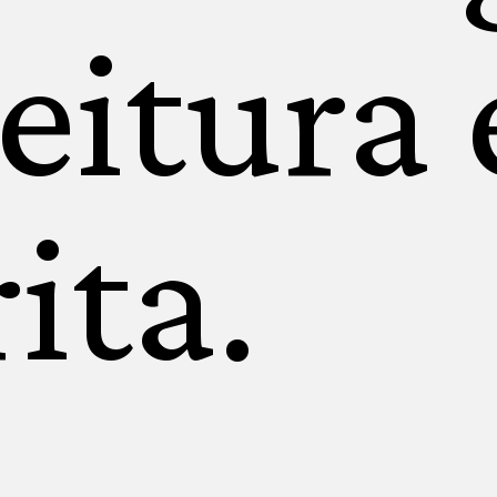
leitura 
ita.