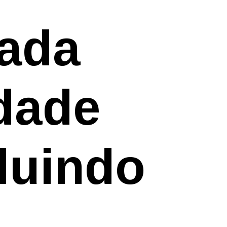
sada
dade
cluindo