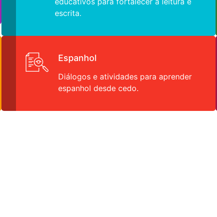
educativos para fortalecer a leitura e
escrita.
Espanhol
Diálogos e atividades para aprender
espanhol desde cedo.