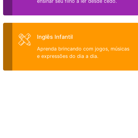
ensinar seu filho a ler desde cedo.
Inglês Infantil
Aprenda brincando com jogos, músicas
e expressões do dia a dia.