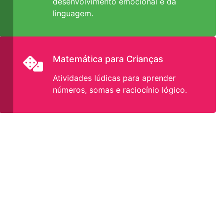
desenvolvimento emocional e da
linguagem.
Matemática para Crianças
Atividades lúdicas para aprender
números, somas e raciocínio lógico.