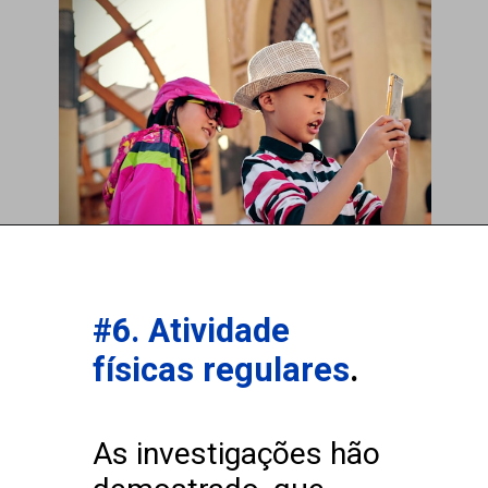
Opening
https://aprendemas.com.br
Must Do:
#6. Atividade
Snorkeling in Maui
físicas regulares
.
As investigações hão