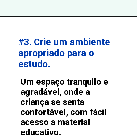
Opening
https://aprendemas.com.br/alfabetizacao-infantil/fatores-que-impedem-a-crianca-aprender-a-ler-e-escrever/
#3. Crie um ambiente
apropriado para o
estudo.
Um espaço tranquilo e
agradável, onde a
criança se senta
confortável, com fácil
acesso a material
educativo.